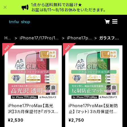
1点から送料無料でお届け★
お盆は8/11〜8/16お休みをいただきます。
HO
iPhone17/17Pro/17p
iPhone17pro
ガラスフィ
ME
roMax
Max
ルム
iPhone17ProMax【高光
iPhone17ProMax【反射防
沢】3カ月保証付き『ガラス
止】（マット）3カ月保証付き
フィルム鎧』全面フルカバー
『ガラスフィルム鎧』全面フ
¥2,530
¥2,750
（黒フチタイプ）＜貼り付け
ルカバー（黒フチタイプ） ＜