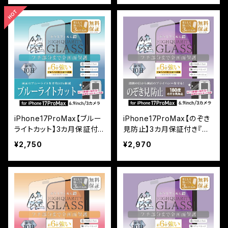
キット付き＞
貼り付けキット付き＞
iPhone17ProMax【ブルー
iPhone17ProMax【のぞき
ライトカット】3カ月保証付き
見防止】3カ月保証付き『ガ
『ガラスフィルム鎧』全面フ
ラスフィルム鎧』全面フルカ
¥2,750
¥2,970
ルカバー（黒フチタイプ） ＜
バー（黒フチタイプ） ＜貼り
貼り付けキット付き＞
付けキット付き＞