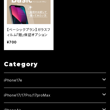
【ベーシックプラン】ガラスフ
ィルム『鎧』保証オプション
¥700
Category
iPhone17e
ガラスフィルム
iPhone17/17Pro/17proMax
セラミックフィルム
iPhone17