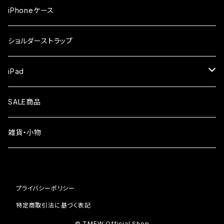
iPhone17Pro
ガラスフィルム
OPPO
iPhoneケース
iPhone17
ガラスフィルム
Xiaomi
ショルダーストラップ
iPhone Air
ガラスフィルム
iPad
iPhone16e
液晶フィルム
SALE商品
iPhone16
雑貨・小物
iPhone15
iPhone14
プライバシーポリシー
iPhone13
特定商取引法に基づく表記
© TMFW Official Shop