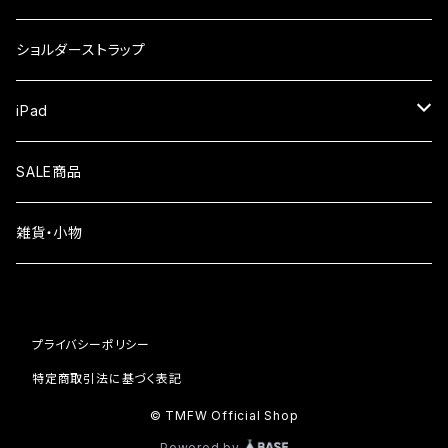
iPhone17
ガラスフィルム
Xiaomi
ショルダーストラップ
iPhone Air
ガラスフィルム
iPad
iPhone16e
液晶フィルム
SALE商品
iPhone16
雑貨・小物
iPhone15
iPhone14
プライバシーポリシー
iPhone13
特定商取引法に基づく表記
© TMFW Official Shop
iPhone12
Powered by