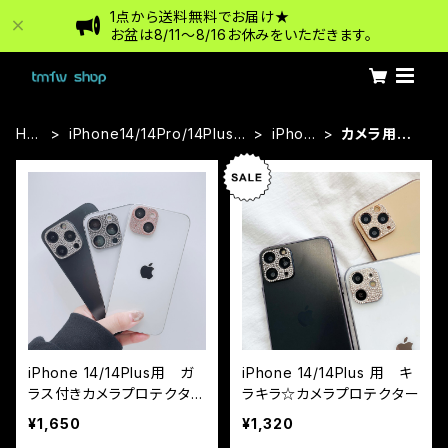
1点から送料無料でお届け★
お盆は8/11〜8/16お休みをいただきます。
HO
iPhone14/14Pro/14Plus/1
iPhon
カメラ用フィ
ME
4ProMax
e14
ルム
iPhone 14/14Plus用 ガ
iPhone 14/14Plus 用 キ
ラス付きカメラプロテクター
ラキラ☆カメラプロテクター
キラキラ（カメラフィルム）
¥1,650
¥1,320