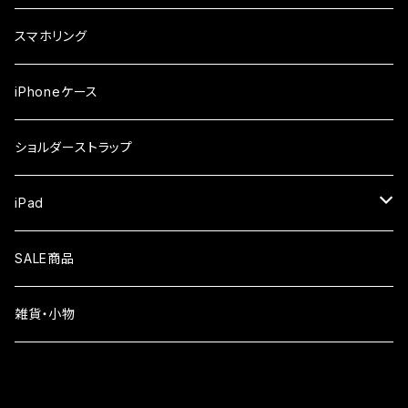
iPhone17ProMax
ガラスフィルム
らくらくスマホ
スマホリング
iPhone17Pro
ガラスフィルム
OPPO
iPhoneケース
iPhone17
ガラスフィルム
Xiaomi
ショルダーストラップ
iPhone Air
ガラスフィルム
iPad
iPhone16e
液晶フィルム
SALE商品
iPhone16
雑貨・小物
iPhone15
iPhone14