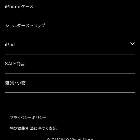
iPhone17Pro
ガラスフィルム
OPPO
iPhoneケース
iPhone17
ガラスフィルム
Xiaomi
ショルダーストラップ
iPhone Air
ガラスフィルム
iPad
iPhone16e
液晶フィルム
SALE商品
iPhone16
雑貨・小物
iPhone15
iPhone14
プライバシーポリシー
iPhone13
特定商取引法に基づく表記
© TMFW Official Shop