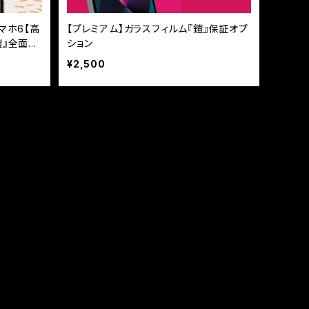
マホ6【高
【プレミアム】ガラスフィルム『鎧』保証オプ
鎧』全面フ
ション
¥2,500