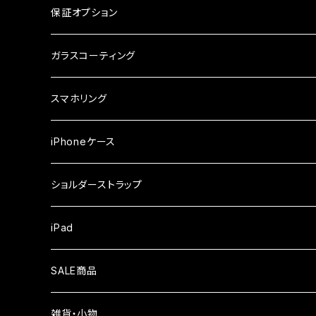
ケース
ガラスフィルム
arrows
iPhone
保証オプション
ガラスフィルム
iPhone17e
シンプルスマホ
Android
ガラスコーティング
iPhone17ProMax
ガラスフィルム
らくらくスマホ
スマホリング
iPhone17Pro
ガラスフィルム
OPPO
iPhoneケース
iPhone17
ガラスフィルム
Xiaomi
ショルダーストラップ
iPhone Air
ガラスフィルム
iPad
iPhone16e
液晶フィルム
SALE商品
iPhone16
雑貨・小物