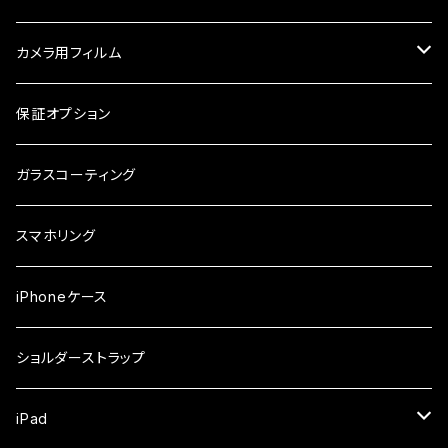
ケース・カバー
ケース
ガラスフィルム
ケース
AQUOS
カメラ用フィルム
ケース
ガラスフィルム
arrows
iPhone
保証オプション
ガラスフィルム
iPhone17e
シンプルスマホ
Android
ガラスコーティング
iPhone17ProMax
ガラスフィルム
らくらくスマホ
スマホリング
iPhone17Pro
ガラスフィルム
OPPO
iPhoneケース
iPhone17
ガラスフィルム
Xiaomi
ショルダーストラップ
iPhone Air
ガラスフィルム
iPad