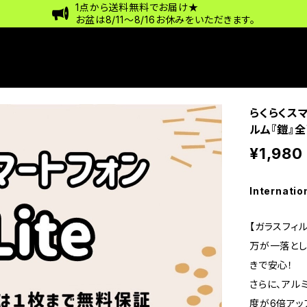
1点から送料無料でお届け★
お盆は8/11〜8/16お休みをいただきます。
らくらくスマ
ルム『鎧』
¥1,980
Internatio
【ガラスフィル
万が一落とし
きで安心！
さらに、アル
度が6倍アッ