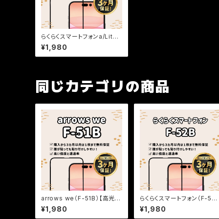
らくらくスマートフォンa/Lite
【高光沢】保証付きガラスフィ
¥1,980
ルム『鎧』全面フルカバー
同じカテゴリの商品
arrows we（F-51B）【高光
らくらくスマートフォン（F-52
沢】保証付きガラスフィルム
B）【高光沢】保証付きガラスフ
¥1,980
¥1,980
『鎧』全面フルカバー
ィルム『鎧』全面フルカバー