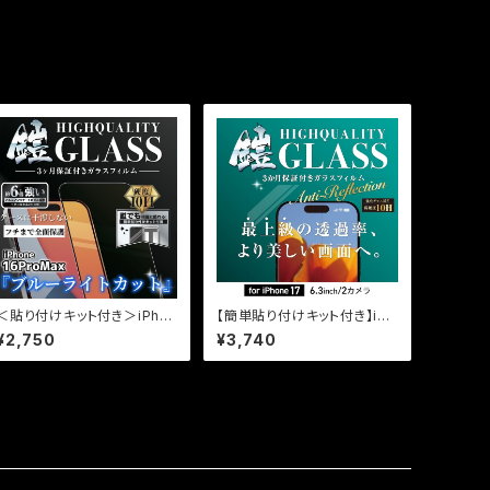
＜貼り付けキット付き＞iPho
【簡単貼り付けキット付き】iPh
ne16ProMax【ブルーライト
one17用 超反射防止（AR+
¥2,750
¥3,740
カット】3カ月保証付き『ガラス
AG） 超マット（反射防止+マ
フィルム鎧』全面フルカバー
ット加工） 保証付きガラスフ
（黒フチタイプ）
ィルム『鎧』全面フルカバー