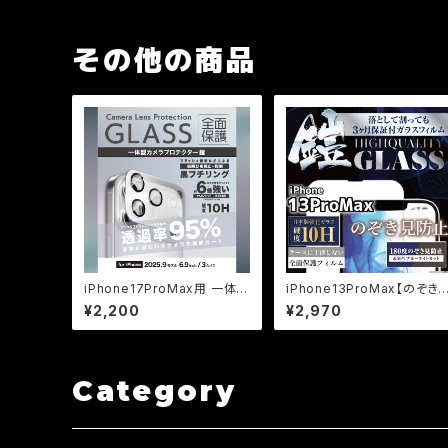
その他の商品
iPhone17ProMax用 一体型
iPhone13ProMax【のぞき
カメラガラスフィルム アンチリ
防止＆ブルーライトカット】保
¥2,200
¥2,970
フレクション ブラック
証付きガラスフィルム『鎧』全
面フルカバー
Category