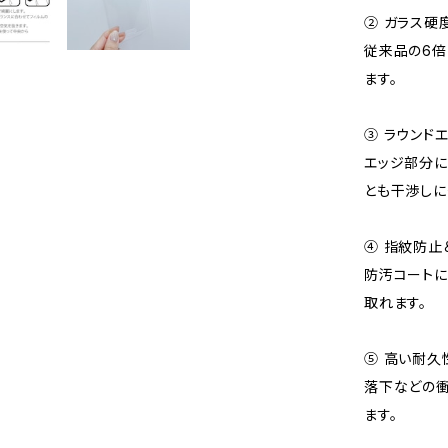
② ガラス硬
従来品の6倍
ます。
③ ラウンド
エッジ部分に
とも干渉しに
④ 指紋防止
防汚コートに
取れます。
⑤ 高い耐久
落下などの衝
ます。