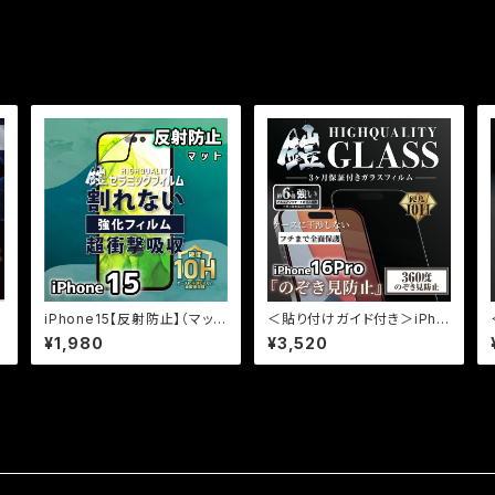
フィルム『鎧』全面フルカバー
見
iPhone15【反射防止】（マッ
＜貼り付けガイド付き＞iPho
ト）割れないセラミックフィルム
ne16Pro【360度のぞき見防
¥1,980
¥3,520
『鎧』全面フルカバー
止】3カ月保証付き『ガラスフィ
ルム鎧』全面フルカバー（黒フ
チタイプ）