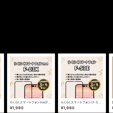
らくらくスマートフォンme(F-
らくらくスマートフォン（F-53
03K)/らくらくｽﾏｰﾄﾌｫﾝ4(F-0
E）【高光沢】保証付きガラスフ
¥1,980
¥1,980
4J)【高光沢】保証付きガラス
ィルム『鎧』全面フルカバー