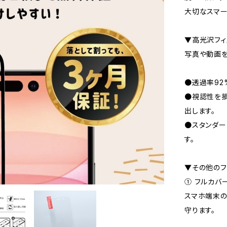
大切なスマー
▼高光沢フィ
写真や動画を
●透過率92
●視認性を損
出します。
●スタンダー
す。
▼その他のフ
① フルカバ
スマホ端末の
守ります。