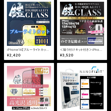
iPhone14【ブルーライトカット】
＜貼り付けキット付き＞iPhone
保証付きガラスフィルム『鎧』全
17e/16e/14/13pro/13【のぞき
¥2,420
¥3,520
面フルカバー
見防止＆ブルーライトカット】3カ
月保証付き『ガラスフィルム鎧』
全面フルカバー（黒フチタイプ）