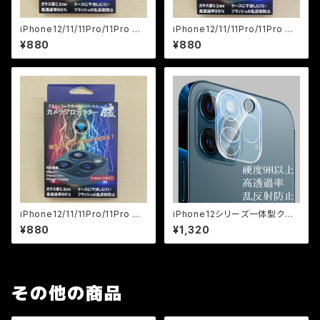
iPhone12/11/11Pro/11Pro Ma
iPhone12/11/11Pro/11Pro Ma
x用ｶﾒﾗﾌﾟﾛﾃｸﾀｰ鎧 ｼﾙﾊﾞｰ
x用ｶﾒﾗﾌﾟﾛﾃｸﾀｰ鎧 ｺﾞｰﾙﾄﾞ
¥880
¥880
iPhone12/11/11Pro/11Pro Ma
iPhone12シリーズ一体型クリ
x用ｶﾒﾗﾌﾟﾛﾃｸﾀｰ鎧 ｽﾍﾟｰｽｸﾞﾚｲ
アカメラプロテクター
¥880
¥1,320
その他の商品