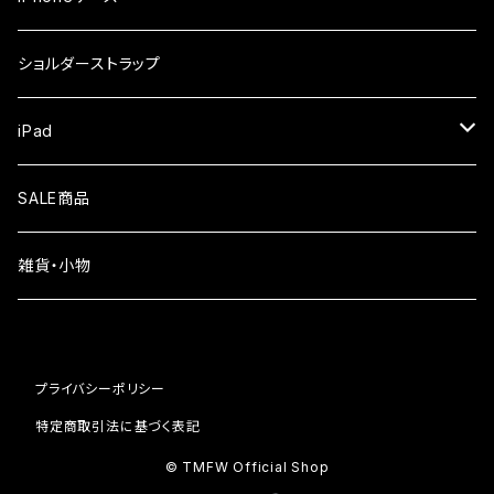
iPhone17
ガラスフィルム
Xiaomi
ショルダーストラップ
iPhone Air
ガラスフィルム
iPad
iPhone16e
液晶フィルム
SALE商品
iPhone16
雑貨・小物
iPhone15
iPhone14
プライバシーポリシー
iPhone13
特定商取引法に基づく表記
© TMFW Official Shop
iPhone12