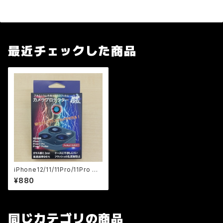
最近チェックした商品
iPhone12/11/11Pro/11Pro Ma
x用ｶﾒﾗﾌﾟﾛﾃｸﾀｰ鎧 ﾚｯﾄﾞ
¥880
同じカテゴリの商品