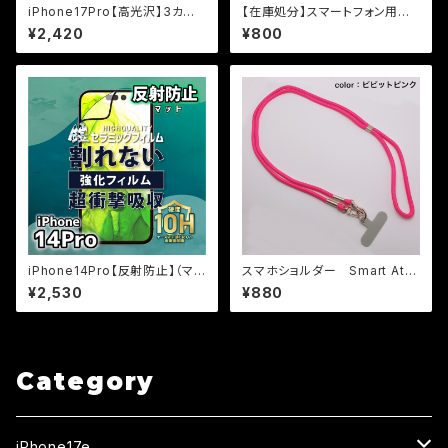
iPhone17Pro【高光沢】3カ月
【在庫処分】スマートフォン用
保証付き『ガラスフィルム鎧』全
液体ガラスコーティング剤『NAN
¥2,420
¥800
面フルカバー（黒フチタイプ）＜
O FIXIT』※保証付帯なし
貼り付けキット付き＞
iPhone14Pro【反射防止】（マッ
スマホショルダー Smart Atta
ト）割れないセラミックフィルム
ch（スマートアタッチメント＆スト
¥2,530
¥880
『鎧』全面フルカバー
ラップ）【ビビットピンク】
Category
iPhone17e