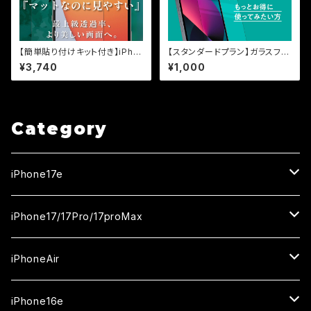
【簡単貼り付けキット付き】iPho
【スタンダードプラン】ガラスフィ
ne16Pro用 超反射防止（AR+
ルム『鎧』保証オプション
¥3,740
¥1,000
AG） 超マット（反射防止+マッ
ト加工） 保証付きガラスフィル
ム『鎧』全面フルカバー
Category
iPhone17e
ガラスフィルム
iPhone17/17Pro/17proMax
セラミックフィルム
iPhone17
iPhoneAir
ガラスフィルム
カメラ用フィルム
iPhone17Pro
ガラスフィルム
iPhone16e