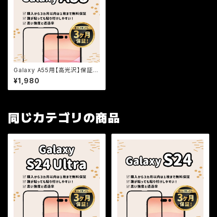
Galaxy A55用【高光沢】保証付
きガラスフィルム『鎧』全面フルカ
¥1,980
バー
同じカテゴリの商品