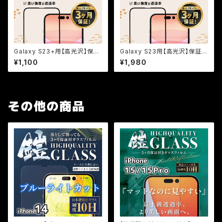
Galaxy S23+用【高光沢】保証
Galaxy S23用【高光沢】保証付
付きガラスフィルム『鎧』全面フル
きガラスフィルム『鎧』全面フルカ
¥1,100
¥1,980
カバー
バー
その他の商品