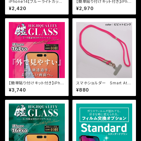
iPhone14【ブルーライトカット】
【簡単貼り付けキット付き】iPho
保証付きガラスフィルム『鎧』全
ne15Pro用 超反射防止（AR+
¥2,420
¥2,970
面フルカバー
AG） 超マット（反射防止+マッ
ト加工） 保証付きガラスフィル
ム『鎧』全面フルカバー
【簡単貼り付けキット付き】iPho
スマホショルダー Smart Atta
ne16Pro用 超光沢（AR） 最
ch（スマートアタッチメント＆スト
¥3,740
¥880
上級透過率（高透明+反射防止）
ラップ）【ビビットピンク】
保証付きガラスフィルム『鎧』
全面フルカバー