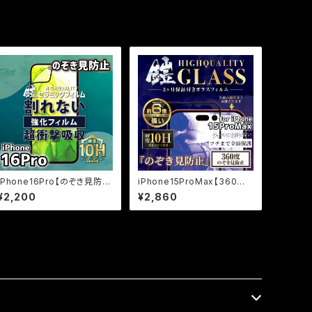
iPhone16Pro【のぞき見防
iPhone15ProMax【360度
止】割れないセラミックフィル
のぞき見防止】保証付きガラス
¥2,200
¥2,860
ム『鎧』全面フルカバー
フィルム『鎧』全面フルカバー