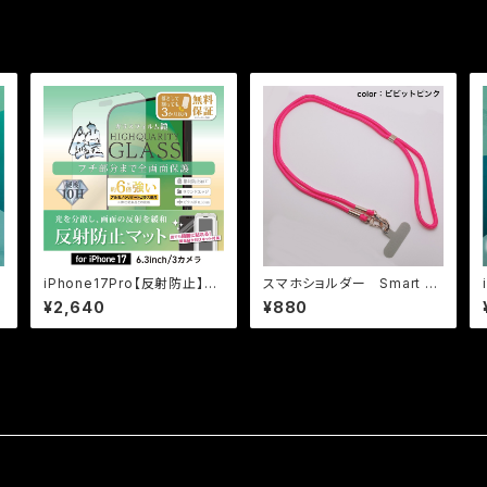
iPhone17Pro【反射防止】
スマホショルダー Smart At
（マット）3カ月保証付き『ガラ
tach（スマートアタッチメント
¥2,640
¥880
スフィルム鎧』全面フルカバー
＆ストラップ）【ビビットピンク】
（黒フチタイプ） ＜貼り付けキ
ット付き＞