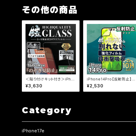
その他の商品
＜貼り付けキット付き＞iPho
iPhone14Pro【反射防止】
ne16ProMax【のぞき見防止
（マット）割れないセラミックフ
¥3,630
¥2,530
＆反射防止】（マット）3カ月保
ィルム『鎧』全面フルカバー
証付き『ガラスフィルム鎧』全
面フルカバー（黒フチタイプ）
Category
iPhone17e