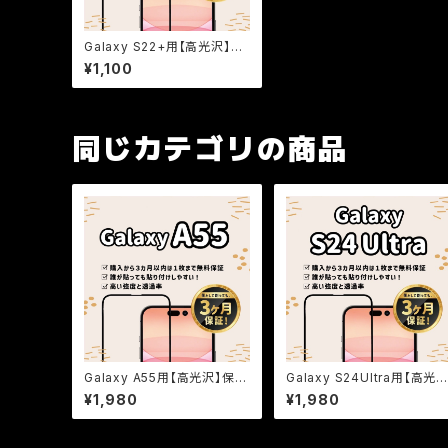
Galaxy S22+用【高光沢】保
証付きガラスフィルム『鎧』全
¥1,100
面フルカバー
同じカテゴリの商品
Galaxy A55用【高光沢】保証
Galaxy S24Ultra用【高光
付きガラスフィルム『鎧』全面フ
沢】保証付きガラスフィルム
¥1,980
¥1,980
ルカバー
『鎧』全面フルカバー