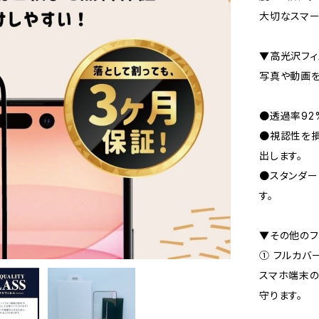
大切なスマー
▼高光沢フィ
写真や動画を
●透過率92
●視認性を損
出します。
●スタンダー
す。
▼その他のフ
① フルカバ
スマホ端末の
守ります。