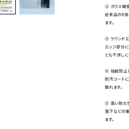
② ガラス硬
従来品の6倍
ます。
③ ラウンド
エッジ部分に
とも干渉しに
④ 指紋防止
防汚コートに
取れます。
⑤ 高い耐久
落下などの衝
ます。