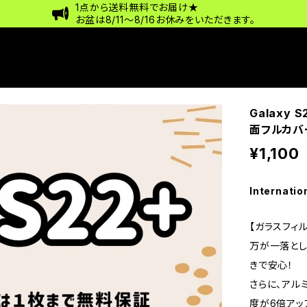
1点から送料無料でお届け★
お盆は8/11〜8/16お休みをいただきます。
Galaxy
面フルカバ
¥1,100
Internatio
【ガラスフィル
万が一落とし
きで安心！
さらに、アル
度が6倍アッ