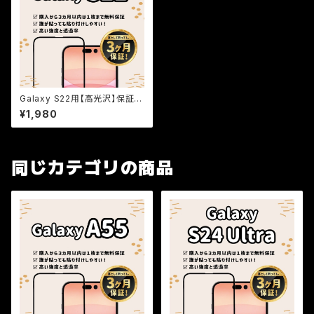
Galaxy S22用【高光沢】保証付
きガラスフィルム『鎧』全面フルカ
¥1,980
バー
同じカテゴリの商品