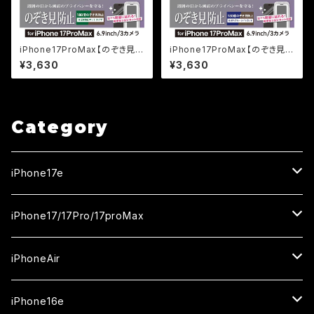
iPhone17ProMax【のぞき見防
iPhone17ProMax【のぞき見防
止＆反射防止】（マット）3カ月保
止＆ブルーライトカット】3カ月保
¥3,630
¥3,630
証付き『ガラスフィルム鎧』全面フ
証付き『ガラスフィルム鎧』全面フ
ルカバー（黒フチタイプ）＜貼り
ルカバー（黒フチタイプ）＜貼り
付けキット付き＞
付けキット付き＞
Category
iPhone17e
ガラスフィルム
iPhone17/17Pro/17proMax
セラミックフィルム
iPhone17
iPhoneAir
ガラスフィルム
カメラ用フィルム
iPhone17Pro
ガラスフィルム
iPhone16e