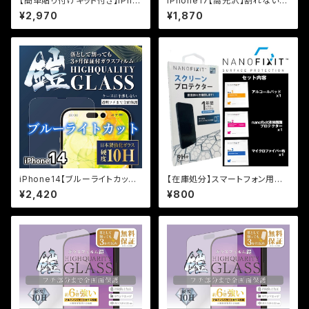
【簡単貼り付けキット付き】iPho
iPhone17【高光沢】割れないセ
ne15Pro用 超反射防止（AR+
ラミックフィルム『鎧』全面フルカ
¥2,970
¥1,870
AG） 超マット（反射防止+マッ
バー
ト加工） 保証付きガラスフィル
ム『鎧』全面フルカバー
iPhone14【ブルーライトカット】
【在庫処分】スマートフォン用
保証付きガラスフィルム『鎧』全
液体ガラスコーティング剤『NAN
¥2,420
¥800
面フルカバー
O FIXIT』※保証付帯なし