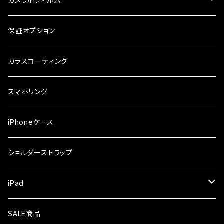
カメラ用フィルム
ケース
ガラスフィルム
arrows
iPhone
保証オプション
ガラスフィルム
iPhone17e
シンプルスマホ
Android
ガラスコーティング
iPhone17ProMax
ガラスフィルム
らくらくスマホ
スマホリング
iPhone17Pro
ガラスフィルム
OPPO
iPhoneケース
iPhone17
ガラスフィルム
Xiaomi
ショルダーストラップ
iPhone Air
ガラスフィルム
iPad
iPhone16e
液晶フィルム
SALE商品