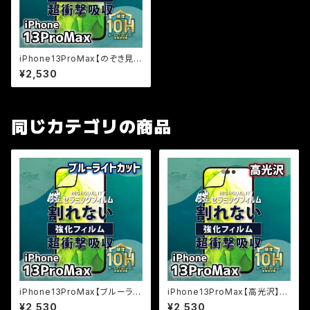
iPhone13ProMax【のぞき見防
止】割れないセラミックフィルム
¥2,530
『鎧』全面フルカバー
同じカテゴリの商品
iPhone13ProMax【ブルーライ
iPhone13ProMax【高光沢】割
トカット】割れないセラミックフィ
れないセラミックフィルム『鎧』全
¥2,530
¥2,530