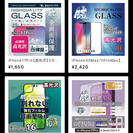
貼り付けキット付き＞
iPhone17Pro【高光沢】3カ月
iPhoneXSMax/11ProMax【高
保証付き『ガラスフィルム鎧』平
光沢】保証付きガラスフィルム
¥1,650
¥2,420
面フルカバー
『鎧』全面フルカバー