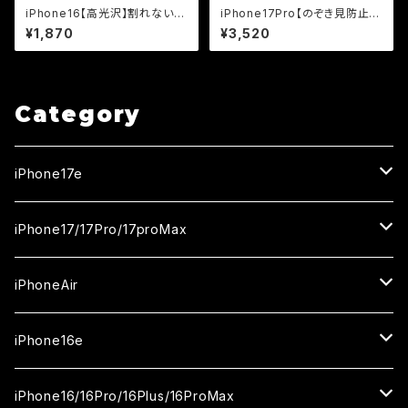
iPhone16【高光沢】割れないセ
iPhone17Pro【のぞき見防止＆
ラミックフィルム『鎧』全面フルカ
ブルーライトカット】3カ月保証
¥1,870
¥3,520
バー
付き『ガラスフィルム鎧』全面フル
カバー（黒フチタイプ）＜貼り付
けキット付き＞
Category
iPhone17e
ガラスフィルム
iPhone17/17Pro/17proMax
セラミックフィルム
iPhone17
iPhoneAir
ガラスフィルム
カメラ用フィルム
iPhone17Pro
ガラスフィルム
iPhone16e
セラミックフィルム
ガラスフィルム
iPhone17proMax
セラミックフィルム
ガラスフィルム
iPhone16/16Pro/16Plus/16ProMax