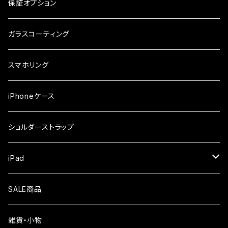
ガラスフィルム
arrows
iPhone
保証オプション
ガラスフィルム
iPhone17e
シンプルスマホ
Android
ガラスコーティング
iPhone17ProMax
ガラスフィルム
らくらくスマホ
スマホリング
iPhone17Pro
ガラスフィルム
OPPO
iPhoneケース
iPhone17
ガラスフィルム
Xiaomi
ショルダーストラップ
iPhone Air
ガラスフィルム
iPad
iPhone16e
液晶フィルム
SALE商品
iPhone16
雑貨・小物