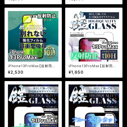
ルム『鎧』全面フルカバー
面フルカバー
iPhone13ProMax【反射防止】
iPhone13ProMax【反射防止】
（マット）割れないセラミックフィ
（マット）保証付きガラスフィルム
¥2,530
¥1,650
ルム『鎧』全面フルカバー
『鎧』平面タイプ