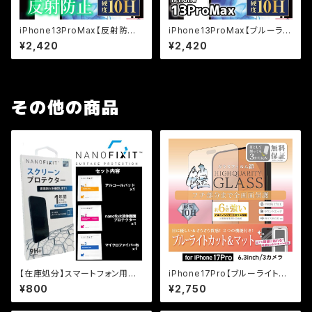
iPhone13ProMax【反射防止】
iPhone13ProMax【ブルーライ
（マット）保証付きガラスフィルム
トカット】保証付きガラスフィルム
¥2,420
¥2,420
『鎧』全面フルカバー
『鎧』全面フルカバー
その他の商品
【在庫処分】スマートフォン用
iPhone17Pro【ブルーライトカ
液体ガラスコーティング剤『NAN
ット＆反射防止】（マット）3カ月
¥800
¥2,750
O FIXIT』※保証付帯なし
保証付き『ガラスフィルム鎧』全
面フルカバー（黒フチタイプ）＜