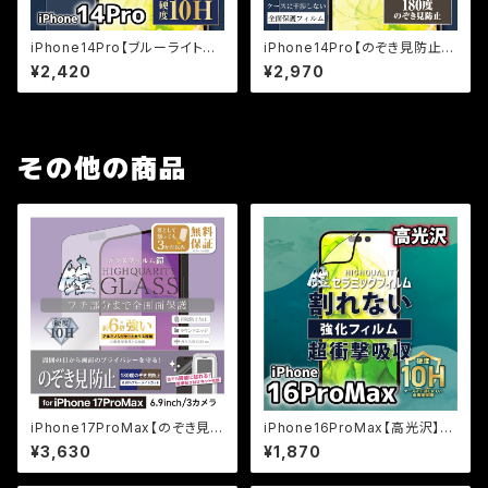
iPhone14Pro【ブルーライトカ
iPhone14Pro【のぞき見防止】
ット】保証付きガラスフィルム
保証付きガラスフィルム『鎧』全
¥2,420
¥2,970
『鎧』全面フルカバー
面フルカバー
その他の商品
iPhone17ProMax【のぞき見防
iPhone16ProMax【高光沢】割
止＆ブルーライトカット】3カ月保
れないセラミックフィルム『鎧』全
¥3,630
¥1,870
証付き『ガラスフィルム鎧』全面フ
面フルカバー
ルカバー（黒フチタイプ）＜貼り