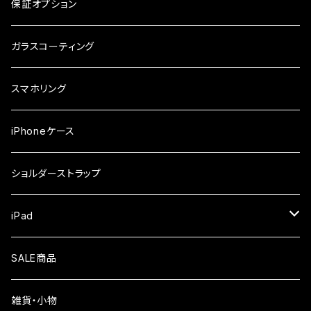
ガラスフィルム
arrows
iPhone
保証オプション
ガラスフィルム
iPhone17e
シンプルスマホ
Android
ガラスコーティング
iPhone17ProMax
ガラスフィルム
らくらくスマホ
スマホリング
iPhone17Pro
ガラスフィルム
OPPO
iPhoneケース
iPhone17
ガラスフィルム
Xiaomi
ショルダーストラップ
iPhone Air
ガラスフィルム
iPad
iPhone16e
液晶フィルム
SALE商品
iPhone16
雑貨・小物