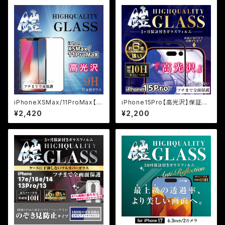
付けキット付き＞
iPhoneXSMax/11ProMax【高
iPhone15Pro【高光沢】保証付
光沢】保証付きガラスフィルム
きガラスフィルム『鎧』全面フルカ
¥2,420
¥2,200
『鎧』全面フルカバー
バー