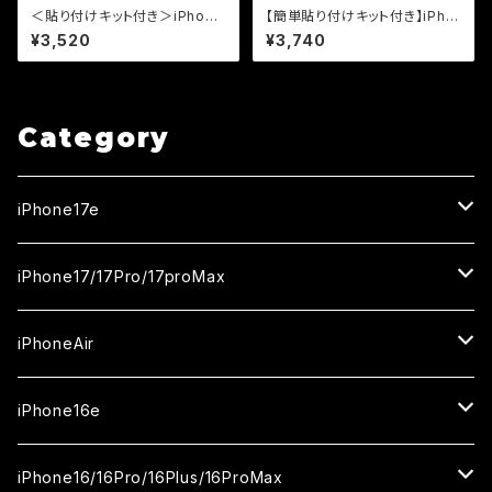
＜貼り付けキット付き＞iPhone
【簡単貼り付けキット付き】iPho
17e/16e/14/13pro/13【のぞき
ne17用 超反射防止（AR+A
¥3,520
¥3,740
見防止＆ブルーライトカット】3カ
G） 超マット（反射防止+マット
月保証付き『ガラスフィルム鎧』
加工） 保証付きガラスフィルム
全面フルカバー（黒フチタイプ）
『鎧』全面フルカバー
Category
iPhone17e
ガラスフィルム
iPhone17/17Pro/17proMax
セラミックフィルム
iPhone17
iPhoneAir
ガラスフィルム
カメラ用フィルム
iPhone17Pro
ガラスフィルム
iPhone16e
セラミックフィルム
ガラスフィルム
iPhone17proMax
セラミックフィルム
ガラスフィルム
iPhone16/16Pro/16Plus/16ProMax