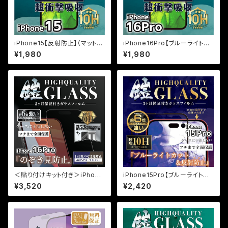
iPhone15【反射防止】（マット）
iPhone16Pro【ブルーライトカ
割れないセラミックフィルム『鎧』
ット】割れないセラミックフィルム
¥1,980
¥1,980
全面フルカバー
『鎧』全面フルカバー
＜貼り付けキット付き＞iPhone
iPhone15Pro【ブルーライトカ
16Pro【のぞき見防止＆ブルーラ
ット＆反射防止】（マット）保証付
¥3,520
¥2,420
イトカット】3カ月保証付き『ガラ
きガラスフィルム『鎧』全面フルカ
スフィルム鎧』全面フルカバー
バー
（黒フチタイプ）