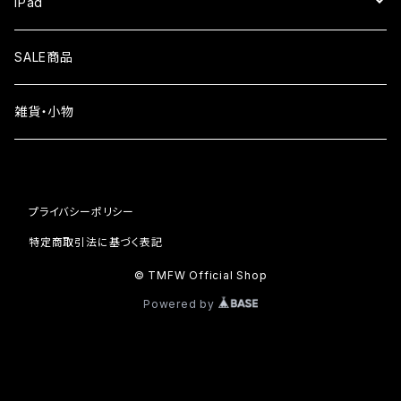
iPad
iPhone16e
液晶フィルム
SALE商品
iPhone16
雑貨・小物
iPhone15
iPhone14
プライバシーポリシー
iPhone13
特定商取引法に基づく表記
© TMFW Official Shop
iPhone12
Powered by
iPhone11