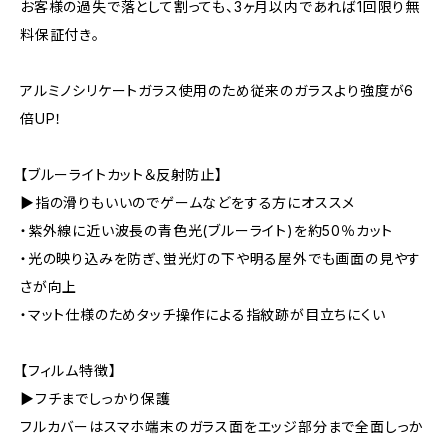
お客様の過失で落として割っても、3ヶ月以内であれば1回限り無
料保証付き。
アルミノシリケートガラス使用のため従来のガラスより強度が6
倍UP！
【ブルーライトカット＆反射防止】
▶指の滑りもいいのでゲームなどをする方にオススメ
・紫外線に近い波長の青色光(ブルーライト)を約50％カット
・光の映り込みを防ぎ、蛍光灯の下や明る屋外でも画面の見やす
さが向上
・マット仕様のためタッチ操作による指紋跡が目立ちにくい
【フィルム特徴】
▶フチまでしっかり保護
フルカバーはスマホ端末のガラス面をエッジ部分まで全面しっか