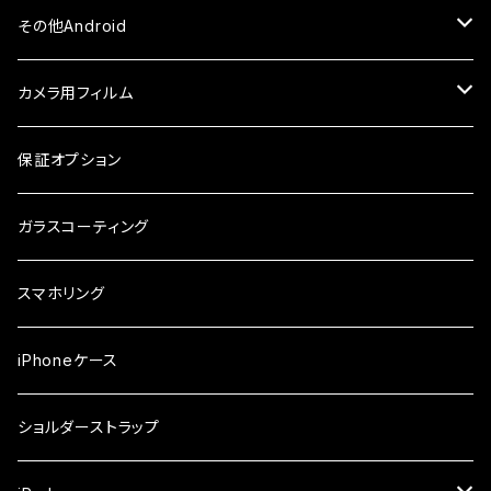
ケース・カバー
ケース・カバー
ケース・カバー
ケース
ガラスフィルム
ガラスフィルム
iPhone8Plus
ケース
セラミックフィルム
ガラスフィルム
その他Android
ケース・カバー
ケース
ガラスフィルム
ケース
AQUOS
カメラ用フィルム
ケース
ガラスフィルム
arrows
iPhone
保証オプション
ガラスフィルム
iPhone17e
シンプルスマホ
Android
ガラスコーティング
iPhone17ProMax
ガラスフィルム
らくらくスマホ
スマホリング
iPhone17Pro
ガラスフィルム
OPPO
iPhoneケース
iPhone17
ガラスフィルム
Xiaomi
ショルダーストラップ
iPhone Air
ガラスフィルム