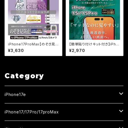
iPhone17ProMax【のぞき見防
【簡単貼り付けキット付き】iPho
止＆ブルーライトカット】3カ月保
ne15Pro用 超反射防止（AR+
¥3,630
¥2,970
証付き『ガラスフィルム鎧』全面フ
AG） 超マット（反射防止+マッ
ルカバー（黒フチタイプ）＜貼り
ト加工） 保証付きガラスフィル
付けキット付き＞
ム『鎧』全面フルカバー
Category
iPhone17e
ガラスフィルム
iPhone17/17Pro/17proMax